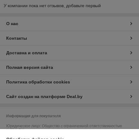
У компании пока нет отзывов, добавьте первый
О нас
Контакты
Доставка и оплата
Полная версия сайта
Политика обработки cookies
Сайт создан на платформе Deal.by
Информация для покупателя
Юридическое лицо:
Общество с ограниченной ответственностью
"АГРО-ТК"
212011, г. Могилев, пер. Березовский, д.5, оф.7