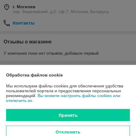
г. Могилев
пер. Березовский, д.5, оф.7, Могилев, Беларусь
Контакты
Отзывы о магазине
У компании пока нет отзывов, добавьте первый
О нас
Обработка файлов cookie
Контакты
Мы используем файлы cookies для обеспечения удобства
пользователей портала и предоставления персональных
рекомендаций.
Вы можете настроить файлы cookies или
Доставка и оплата
отключить их.
Полная версия сайта
Принять
Политика обработки cookies
Отклонить