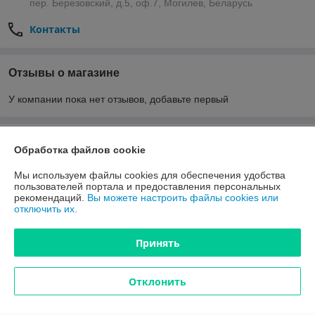
пер. Березовский, д.5, оф.7, Могилев, Беларусь
Контакты
Отзывы о магазине
У компании пока нет отзывов, добавьте первый
О нас
Обработка файлов cookie
Контакты
Мы используем файлы cookies для обеспечения удобства
пользователей портала и предоставления персональных
рекомендаций.
Вы можете настроить файлы cookies или
Доставка и оплата
отключить их.
Полная версия сайта
Принять
Политика обработки cookies
Отклонить
Сайт создан на платформе Deal.by