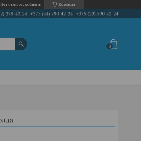
Нет отзывов,
добавить
Корзина
22) 278-42-24
+375 (44) 790-42-24
+375 (29) 590-42-24
олда