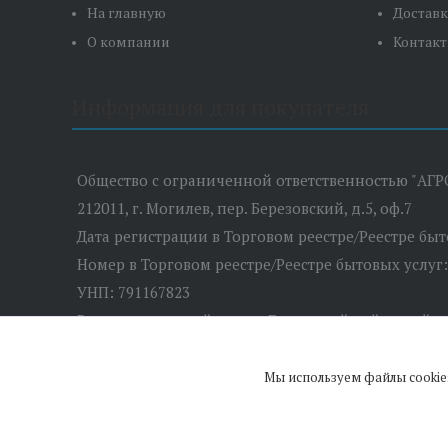
На главную
Доставк
О компании
Контак
Информация для покупателя
Общество с ограниченной ответственностью "АГР
212011, г. Могилев, пер. Березовский, д.5, оф.7
Дата регистрации в Торговом реестре/Реестре бы
Номер в Торговом реестре/Реестре бытовых услуг
УНП: 791167823
Регистрационный орган: Быховский районный и
Дата регистрации компании: 28.02.2019
Местонахождение книги замечаний и предложений:
Мы используем файлы cookie