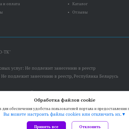
а и оплата
Каталог
ты
Отзывы
О-ТК"
товых услуг: Не подлежит занесению в реестр
: Не подлежит занесению в реестр, Республика Беларусь
сполнительный комитет
Обработка файлов cookie
 пер. Березовский, д.5, оф.7
s для обеспечения удобства пользователей портала и предоставления
Вы можете настроить файлы cookies или отключить их.
Принять все
Отклонить
Сайт создан на платформе Deal.by