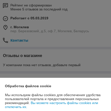
Рейтинг не сформирован
Менее 5 отзывов за последний год
Работает с 05.03.2019
г. Могилев
пер. Березовский, д.5, оф.7, Могилев, Беларусь
Контакты
Отзывы о магазине
У компании пока нет отзывов, добавьте первый
О нас
Обработка файлов cookie
Контакты
Мы используем файлы cookies для обеспечения удобства
пользователей портала и предоставления персональных
Доставка и оплата
рекомендаций.
Вы можете настроить файлы cookies или
отключить их.