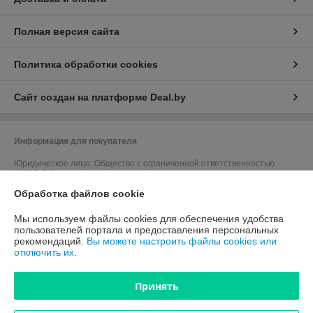
Полная версия сайта
Политика обработки cookies
Сайт создан на платформе Deal.by
Информация для покупателя
Юридическое лицо:
Общество с ограниченной ответственностью
"АГРО-ТК"
212011, г. Могилев, пер. Березовский, д.5, оф.7
Обработка файлов cookie
Регистрационный номер ЕГР: 791167823
Мы используем файлы cookies для обеспечения удобства
УНП: 791167823
пользователей портала и предоставления персональных
рекомендаций.
Вы можете настроить файлы cookies или
Регистрационный орган: Быховский районный исполнительный
отключить их.
комитет
Дата регистрации компании: 28.02.2019
Принять
Ссылка на свидетельство/лицензию