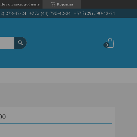
Нет отзывов,
добавить
Корзина
22) 278-42-24
+375 (44) 790-42-24
+375 (29) 590-42-24
00