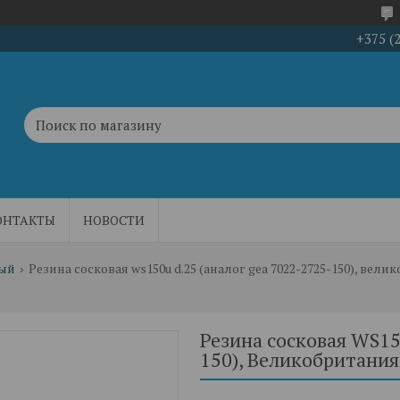
+375 (
ОНТАКТЫ
НОВОСТИ
вый
Резина сосковая ws150u d.25 (аналог gea 7022-2725-150), вел
Резина сосковая WS15
150), Великобритания