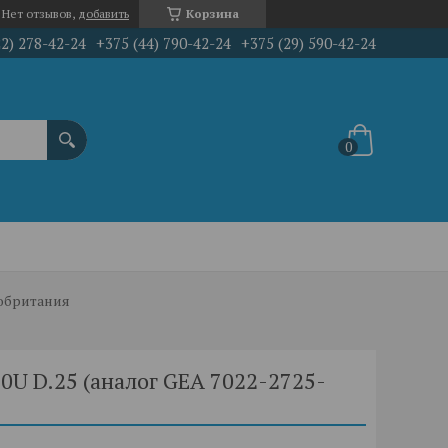
Нет отзывов,
добавить
Корзина
22) 278-42-24
+375 (44) 790-42-24
+375 (29) 590-42-24
икобритания
0U D.25 (аналог GEA 7022-2725-