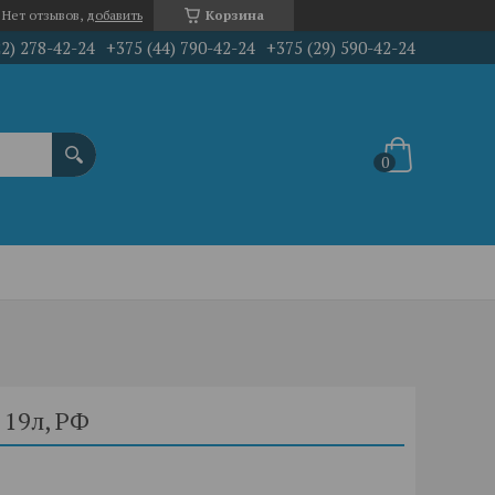
Нет отзывов,
добавить
Корзина
22) 278-42-24
+375 (44) 790-42-24
+375 (29) 590-42-24
 19л, РФ