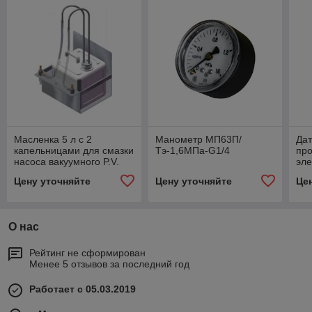
Масленка 5 л с 2
Манометр MП63П/
Дат
капельницами для смазки
Тэ-1,6МПа-G1/4
про
насоса вакуумного P.V.
эле
2200, 3300
те
Цену уточняйте
Цену уточняйте
Це
О нас
Рейтинг не сформирован
Менее 5 отзывов за последний год
Работает с 05.03.2019