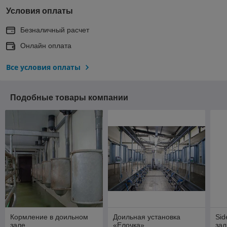
Условия оплаты
Безналичный расчет
Онлайн оплата
Все условия оплаты
Подобные товары компании
Кормление в доильном
Доильная установка
Sid
зале
«Елочка»
зал