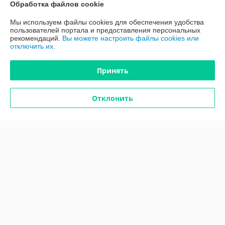
Обработка файлов cookie
Контакты
Мы используем файлы cookies для обеспечения удобства
пользователей портала и предоставления персональных
рекомендаций.
Вы можете настроить файлы cookies или
Доставка и оплата
отключить их.
Полная версия сайта
Принять
Политика обработки cookies
Отклонить
Сайт создан на платформе Deal.by
Информация для покупателя
Юридическое лицо:
Общество с ограниченной ответственностью
"АГРО-ТК"
212011, г. Могилев, пер. Березовский, д.5, оф.7
Регистрационный номер ЕГР: 791167823
УНП: 791167823