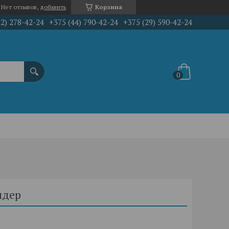
Нет отзывов,
добавить
Корзина
22) 278-42-24
+375 (44) 790-42-24
+375 (29) 590-42-24
ндер