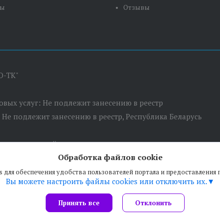
ты
Отзывы
О-ТК"
товых услуг: Не подлежит занесению в реестр
: Не подлежит занесению в реестр, Республика Беларусь
сполнительный комитет
Обработка файлов cookie
 пер. Березовский, д.5, оф.7
s для обеспечения удобства пользователей портала и предоставления
Вы можете настроить файлы cookies или отключить их.
Принять все
Отклонить
Сайт создан на платформе Deal.by
Политика обработки файлов cookies