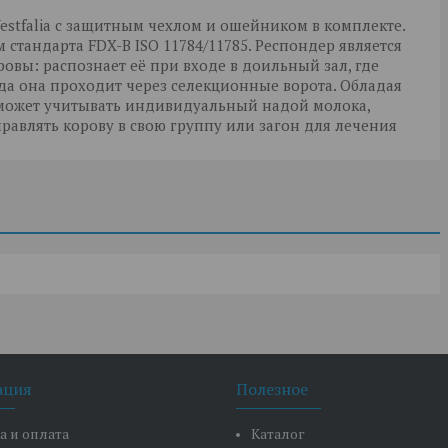
stfalia с защитным чехлом и ошейником в комплекте.
стандарта FDX-B ISO 11784/11785. Респондер является
вы: распознает её при входе в доильный зал, где
да она проходит через селекционные ворота. Обладая
 может учитывать индивидуальный надой молока,
авлять корову в свою группу или загон для лечения
ация
Полезное
а и оплата
Каталог