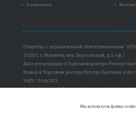
О компании
Контак
Информация для покупателя
Общество с ограниченной ответственностью "АГР
212011, г. Могилев, пер. Березовский, д.5, оф.7
Дата регистрации в Торговом реестре/Реестре бы
Номер в Торговом реестре/Реестре бытовых услуг
УНП: 791167823
Регистрационный орган: Быховский районный и
Дата регистрации компании: 28.02.2019
Местонахождение книги замечаний и предложений:
Мы используем файлы cookie