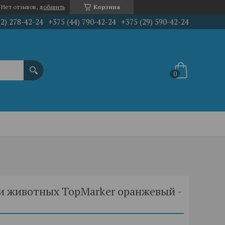
Нет отзывов,
добавить
Корзина
22) 278-42-24
+375 (44) 790-42-24
+375 (29) 590-42-24
и животных TopMarker оранжевый -