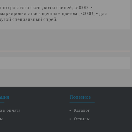
го рогатого скота, коз и свиней;_x000D_ •
 маркировки с насыщенным цветом;_x000D_ • для
ругой специальный спрей.
ация
Полезное
а и оплата
Каталог
ты
Отзывы