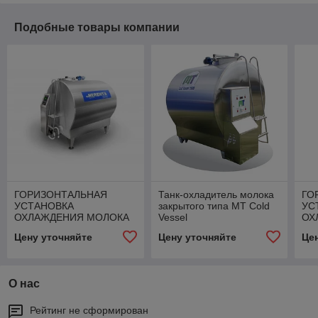
Подобные товары компании
ГОРИЗОНТАЛЬНАЯ
Танк-охладитель молока
ГО
УСТАНОВКА
закрытого типа MT Cold
УС
ОХЛАЖДЕНИЯ МОЛОКА
Vessel
ОХ
ЗАКРЫТОГО ТИПА
ЗА
Цену уточняйте
Цену уточняйте
Це
УОМЗТ 2000
УО
О нас
Рейтинг не сформирован