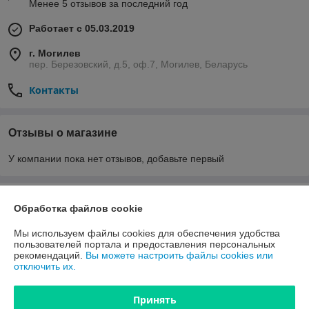
Менее 5 отзывов за последний год
Работает с 05.03.2019
г. Могилев
пер. Березовский, д.5, оф.7, Могилев, Беларусь
Контакты
Отзывы о магазине
У компании пока нет отзывов, добавьте первый
О нас
Обработка файлов cookie
Контакты
Мы используем файлы cookies для обеспечения удобства
пользователей портала и предоставления персональных
рекомендаций.
Вы можете настроить файлы cookies или
Доставка и оплата
отключить их.
Полная версия сайта
Принять