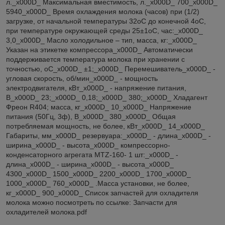
л._x000D_ Максимальная вместимость, л._x000D_ 700_x000D_
5940_x000D_ Время охлаждения молока (часов) при (1/2)
загрузке, от начальной температуры 32оС до конечной 4оС,
при температуре окружающей среды 25±1оС, час:_x000D_
3,0_x000D_ Масло холодильное – тип, масса, кг:_x000D_
Указан на этикетке компрессора_x000D_ Автоматически
поддерживается температура молока при хранении с
точностью, оС_x000D_ ±1;_x000D_ Перемешиватель_x000D_ -
угловая скорость, об/мин_x000D_ - мощность
электродвигателя, кВт_x000D_ - напряжение питания,
В_x000D_ 23;_x000D_ 0,18;_x000D_ 380;_x000D_ Хладагент
Фреон R404; масса, кг_x000D_ 10_x000D_ Напряжение
питания (50Гц, 3ф), В_x000D_ 380_x000D_ Общая
потребляемая мощность, не более, кВт_x000D_ 14_x000D_
Габариты, мм_x000D_ резервуара:_x000D_ - длина_x000D_ -
ширина_x000D_ - высота_x000D_ компрессорно-
конденсаторного агрегата МТZ-160- 1 шт:_x000D_ -
длина_x000D_ - ширина_x000D_ - высота_x000D_
4300_x000D_ 1500_x000D_ 2200_x000D_ 1700_x000D_
1000_x000D_ 760_x000D_ .Масса установки, не более,
кг_x000D_ 900_x000D_ Список запчастей для охладителя
молока можно посмотреть по ссылке: Запчасти для
охладителей молока.pdf