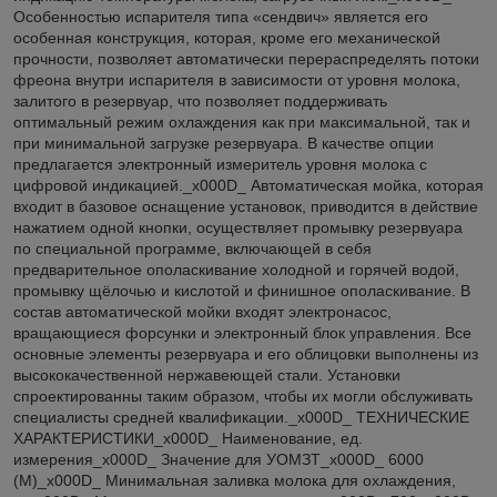
Особенностью испарителя типа «сендвич» является его
особенная конструкция, которая, кроме его механической
прочности, позволяет автоматически перераспределять потоки
фреона внутри испарителя в зависимости от уровня молока,
залитого в резервуар, что позволяет поддерживать
оптимальный режим охлаждения как при максимальной, так и
при минимальной загрузке резервуара. В качестве опции
предлагается электронный измеритель уровня молока с
цифровой индикацией._x000D_ Автоматическая мойка, которая
входит в базовое оснащение установок, приводится в действие
нажатием одной кнопки, осуществляет промывку резервуара
по специальной программе, включающей в себя
предварительное ополаскивание холодной и горячей водой,
промывку щёлочью и кислотой и финишное ополаскивание. В
состав автоматической мойки входят электронасос,
вращающиеся форсунки и электронный блок управления. Все
основные элементы резервуара и его облицовки выполнены из
высококачественной нержавеющей стали. Установки
спроектированны таким образом, чтобы их могли обслуживать
специалисты средней квалификации._x000D_ ТЕХНИЧЕСКИЕ
ХАРАКТЕРИСТИКИ_x000D_ Наименование, ед.
измерения_x000D_ Значение для УОМЗТ_x000D_ 6000
(М)_x000D_ Минимальная заливка молока для охлаждения,