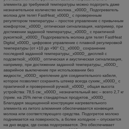
элемента до требуемой температуры можно подогреть даже
незначительное количество молока._x000D_ Подогреватель
молока для телят FastHeat_x000D_ с проверенным
регулятором температуры – простое управление с привычным
комфортом;_x000D_ оптическая сигнализация, например, при
достижении заданной температуры;_x000D_ с практичной
рукояткой;_x000D_ Подогреватель молока для телят FastHeat
Digital_x000D_ цифровое управление с плавной регулировкой
температуры (от +10 до +90° C);_x000D_ сохранение
последней заданной температуры;_x000D_ дисплей с
подсветкой;_x000D_ оптическая и акустическая сигнализация,
например, при достижении заданной температуры;_x000D_
аварийное выключение при использовании без
жидкости;_x000D_ крепление для соединительного кабеля,
которое позволяет сохранять штекер всегда сухим;_x000D_ с
практичной и проверенной ручкой;_x000D_ общая высота
устройства: 78,5 см;_x000D_ незначительный вес – всего 2,7 кг
(прим. на 25% легче стандартных продуктов._x000D_
Благодаря защищенной конструкции нагревательного
элемента из литого алюминия обеспечивается конвекция
молока или соответствующего средства. Подогретое молоко
поднимается на поверхность, а более холодное – опускается
на дно ведра, где снова подогревается. Это обеспечивает