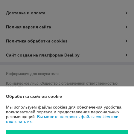
Доставка и оплата
Полная версия сайта
Политика обработки cookies
Сайт создан на платформе Deal.by
Информация для покупателя
Юридическое лицо:
Общество с ограниченной ответственностью
"АГРО-ТК"
212011, г. Могилев, пер. Березовский, д.5, оф.7
Обработка файлов cookie
Регистрационный номер ЕГР: 791167823
Мы используем файлы cookies для обеспечения удобства
УНП: 791167823
пользователей портала и предоставления персональных
рекомендаций.
Вы можете настроить файлы cookies или
Регистрационный орган: Быховский районный исполнительный
отключить их.
комитет