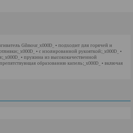
иватель Gilmour_x000D_ • подходит для горячей и
тливки;_x000D_ • с изолированной рукояткой;_x000D_ •
;_x000D_ • пружина из высококачественной
 препятствующая образованию капель;_x000D_ • включая