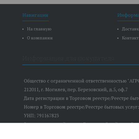
Навигация
Информ
На главную
Доставк
О компании
Контак
Информация для покупателя
Общество с ограниченной ответственностью "АГР
212011, г. Могилев, пер. Березовский, д.5, оф.7
Дата регистрации в Торговом реестре/Реестре бы
Номер в Торговом реестре/Реестре бытовых услуг
УНП: 791167823
Регистрационный орган: Быховский районный и
Дата регистрации компании: 28.02.2019