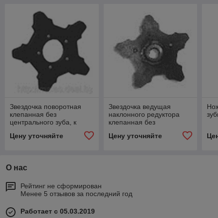
Звездочка поворотная
Звездочка ведущая
Нож
клепанная без
наклонного редуктора
зу
центрального зуба, к
клепанная без
ТСН-160Б
центрального зуба №7
Цену уточняйте
Цену уточняйте
Це
КНФ 01.190А К ТСН-160Б
О нас
Рейтинг не сформирован
Менее 5 отзывов за последний год
Работает с 05.03.2019