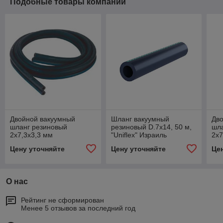
Подобные товары компании
Двойной вакуумный
Шланг вакуумный
Дв
шланг резиновый
резиновый D.7х14, 50 м,
шл
2х7,3х3,3 мм
"Uniflex" Израиль
2х7
Цену уточняйте
Цену уточняйте
Це
О нас
Рейтинг не сформирован
Менее 5 отзывов за последний год