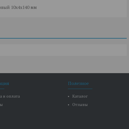
овый 10х4х140 мм
ация
Полезное
а и оплата
Каталог
ты
Отзывы