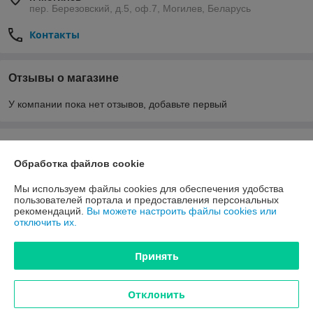
пер. Березовский, д.5, оф.7, Могилев, Беларусь
Контакты
Отзывы о магазине
У компании пока нет отзывов, добавьте первый
О нас
Обработка файлов cookie
Контакты
Мы используем файлы cookies для обеспечения удобства
пользователей портала и предоставления персональных
Доставка и оплата
рекомендаций.
Вы можете настроить файлы cookies или
отключить их.
Полная версия сайта
Принять
Политика обработки cookies
Отклонить
Сайт создан на платформе Deal.by