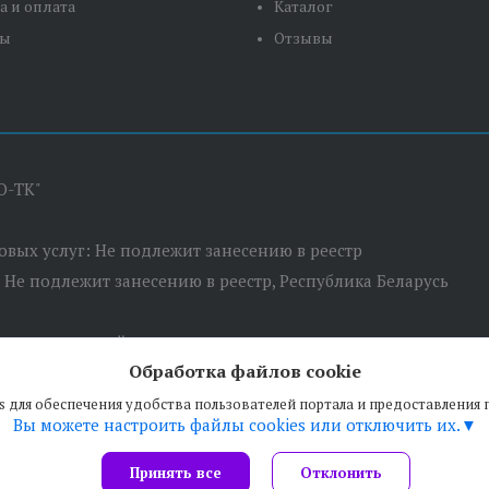
а и оплата
Каталог
ты
Отзывы
О-ТК"
товых услуг: Не подлежит занесению в реестр
: Не подлежит занесению в реестр, Республика Беларусь
сполнительный комитет
Обработка файлов cookie
 пер. Березовский, д.5, оф.7
s для обеспечения удобства пользователей портала и предоставления
Вы можете настроить файлы cookies или отключить их.
Принять все
Отклонить
Сайт создан на платформе Deal.by