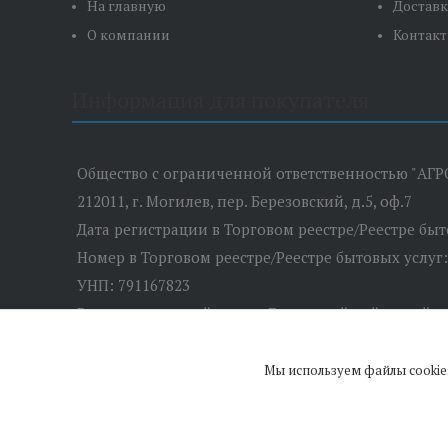
На главную
Доставк
О компании
Контак
Информация для покупателя
Общество с ограниченной ответственностью "АГР
212011, г. Могилев, пер. Березовский, д.5, оф.7
Дата регистрации в Торговом реестре/Реестре бы
Номер в Торговом реестре/Реестре бытовых услуг
УНП: 791167823
Регистрационный орган: Быховский районный и
Дата регистрации компании: 28.02.2019
Местонахождение книги замечаний и предложений:
Мы используем файлы cookie