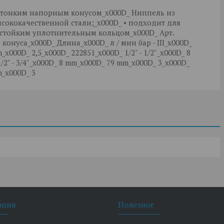
с тонким напорным конусом_x000D_ Ниппель из
ысококачественной стали;_x000D_ • подходит для
тостойким уплотнительным кольцом_x000D_ Арт.
конуса_x000D_ Длина_x000D_ л / мин бap - III_x000D_
_x000D_ 2,5_x000D_ 222851_x000D_ 1/2" - 1/2"_x000D_ 8
2" - 3/4"_x000D_ 8 mm_x000D_ 79 mm_x000D_ 3_x000D_
m_x000D_ 3
ация
Полезное