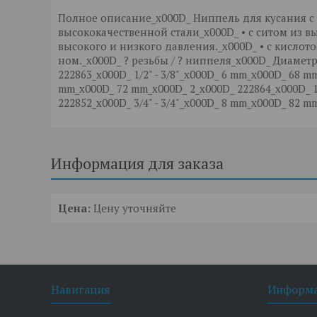
Полное описание_x000D_ Ниппель для кусания 
высококачественной стали_x000D_ • с ситом из в
высокого и низкого давления._x000D_ • с кисло
ном._x000D_ ? резьбы / ? ниппеля_x000D_ Диаметр 
222863_x000D_ 1/2" - 3/8"_x000D_ 6 mm_x000D_ 68 mm
mm_x000D_ 72 mm_x000D_ 2_x000D_ 222864_x000D_ 1/
222852_x000D_ 3/4" - 3/4"_x000D_ 8 mm_x000D_ 82 m
Информация для заказа
Цена:
Цену уточняйте
Навигация
Информ