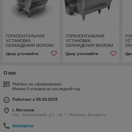
ГОРИЗОНТАЛЬНАЯ
ГОРИЗОНТАЛЬНАЯ
ГО
УСТАНОВКА
УСТАНОВКА
УС
ОХЛАЖДЕНИЯ МОЛОКА
ОХЛАЖДЕНИЯ МОЛОКА
ОХ
ЗАКРЫТОГО ТИПА
ЗАКРЫТОГО ТИПА
ЗА
Цену уточняйте
Цену уточняйте
Це
УОМЗТ 2000
УОМЗТ 4000
УО
О нас
Рейтинг не сформирован
Менее 5 отзывов за последний год
Работает с 05.03.2019
г. Могилев
пер. Березовский, д.5, оф.7, Могилев, Беларусь
Контакты