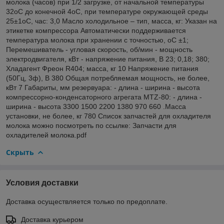
молока (часов) при 1/2 загрузке, от начальной температуры
32оС до конечной 4оС, при температуре окружающей среды
25±1оС, час: 3,0 Масло холодильное – тип, масса, кг: Указан на
этикетке компрессора Автоматически поддерживается
температура молока при хранении с точностью, оС ±1;
Перемешиватель - угловая скорость, об/мин - мощность
электродвигателя, кВт - напряжение питания, В 23; 0,18; 380;
Хладагент Фреон R404; масса, кг 10 Напряжение питания
(50Гц, 3ф), В 380 Общая потребляемая мощность, не более,
кВт 7 Габариты, мм резервуара: - длина - ширина - высота
компрессорно-конденсаторного агрегата MTZ-80: - длина -
ширина - высота 3300 1500 2200 1380 970 660 .Масса
установки, не более, кг 780 Список запчастей для охладителя
молока можно посмотреть по ссылке: Запчасти для
охладителей молока.pdf
Скрыть
Условия доставки
Доставка осуществляется только по предоплате.
Доставка курьером