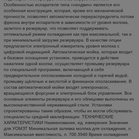
Особенностью испарителя типа «сендвич» является его
особенная конструкция, которая, кроме его механической
прочности, позволяет автоматически перераспределять потоки
фреона внутри испарителя в зависимости от уровня молока,
залитого в резервуар, что позволяет поддерживать
оптимальный режим охлаждения как при максимальной, так и
при минимальной загрузке резервуара. В качестве опции
предлагается электронный измеритель уровня молока с
цифровой индикацией. Автоматическая мойка, которая входит
в базовое оснащение установок, приводится в действие
нажатием одной кнопки, осуществляет промывку резервуара
по специальной программе, включающей в себя
предварительное ополаскивание холодной и горячей водой,
промывку щёлочью и кислотой и финишное ополаскивание. В
состав автоматической мойки входят электронасос,
вращающиеся форсунки и электронный блок управления. Все
основные элементы резервуара и его облицовки выполнены из
высококачественной нержавеющей стали. Установки
спроектированны таким образом, чтобы их могли обслуживать
специалисты средней квалификации. ТЕХНИЧЕСКИЕ
ХАРАКТЕРИСТИКИ Наименование, ед. измерения Значение
для УОМЗТ Минимальная заливка молока для охлаждения, л.
Максимальная вместимость, л. 700 3940 Время охлаждения