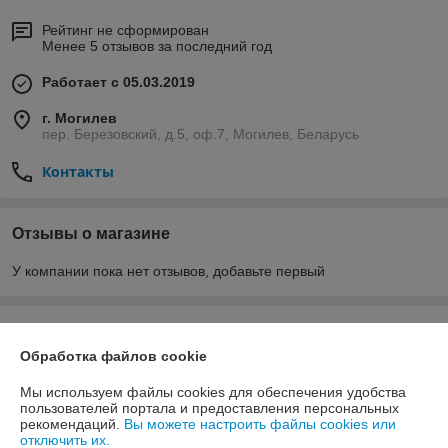
Рейтинг не сформирован
Менее 5 отзывов за последний год
Работает с 05.03.2019
г. Могилев
пер. Березовский, д.5, оф.7, Могилев, Беларусь
Контакты
Отзывы о магазине
У компании пока нет отзывов, добавьте первый
О нас
Обработка файлов cookie
Контакты
Мы используем файлы cookies для обеспечения удобства
пользователей портала и предоставления персональных
Доставка и оплата
рекомендаций.
Вы можете настроить файлы cookies или
отключить их.