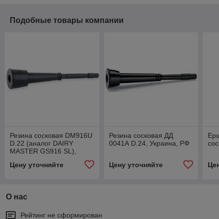
Подобные товары компании
Резина сосковая DM916U
Резина сосковая ДД
Ер
D.22 (аналог DAIRY
0041А D.24, Украина, РФ
сос
MASTER GS916 SL),
Великобритания
Цену уточняйте
Цену уточняйте
Це
О нас
Рейтинг не сформирован