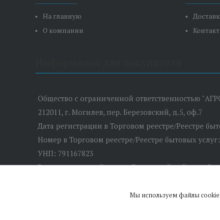
На главную
Доставк
О компании
Контак
Информация для покупателя
Общество с ограниченной ответственностью "АГР
212011, г. Могилев, пер. Березовский, д.5, оф.7
Дата регистрации в Торговом реестре/Реестре бы
Номер в Торговом реестре/Реестре бытовых услуг
УНП: 791167823
Регистрационный орган: Быховский районный и
Дата регистрации компании: 28.02.2019
Местонахождение книги замечаний и предложений:
Мы используем файлы cookie