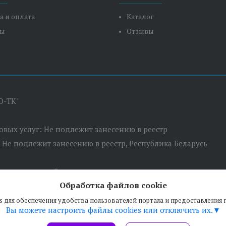
а и оплата
Каталог
ты
Отзывы
О-ТК"
товых услуг: Не подлежит занесению в реестр
: Не подлежит занесению в реестр, Республика Беларусь
сполнительный комитет
Обработка файлов cookie
 пер. Березовский, д.5, оф.7
s для обеспечения удобства пользователей портала и предоставления
Вы можете настроить файлы cookies или отключить их.