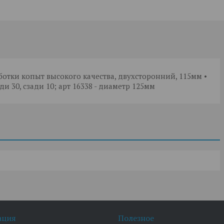
тки копыт высокого качества, двухсторонний, 115мм •
и 30, сзади 10; арт 16338 - диаметр 125мм
ация
Полезное