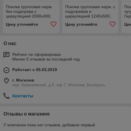
Поилка групповая нерж.
Поилка групповая нерж. с
По
без подогрева с
подогревом и
чуг
циркуляцией 2000х400,
циркуляцией 1240х500,
Ге
РБ
РБ
Цену уточняйте
Цену уточняйте
Це
О нас
Рейтинг не сформирован
Менее 5 отзывов за последний год
Работает с 05.03.2019
г. Могилев
пер. Березовский, д.5, оф.7, Могилев, Беларусь
Контакты
Отзывы о магазине
У компании пока нет отзывов, добавьте первый