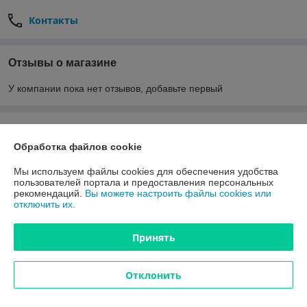
Контакты
Отзывы о магазине
У компании пока нет отзывов, добавьте первый
О нас
Обработка файлов cookie
Контакты
Мы используем файлы cookies для обеспечения удобства
пользователей портала и предоставления персональных
Доставка и оплата
рекомендаций.
Вы можете настроить файлы cookies или
отключить их.
Полная версия сайта
Принять
Политика обработки cookies
Отклонить
Сайт создан на платформе Deal.by